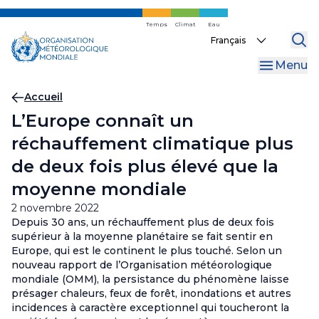
Skip
to
Temps
Climat
Eau
Select
main
your
content
Menu
language
Fil
Accueil
L’Europe connaît un
d'Ariane
réchauffement climatique plus
de deux fois plus élevé que la
moyenne mondiale
2 novembre 2022
Depuis 30 ans, un réchauffement plus de deux fois
supérieur à la moyenne planétaire se fait sentir en
Europe, qui est le continent le plus touché. Selon un
nouveau rapport de l’Organisation météorologique
mondiale (OMM), la persistance du phénomène laisse
présager chaleurs, feux de forêt, inondations et autres
incidences à caractère exceptionnel qui toucheront la