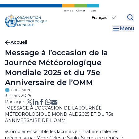
Skip
to
Temps
Climat
Eau
Select
main
your
content
Menu
language
Fil
Accueil
Message à l’occasion de la
d'Ariane
Journée Météorologique
Mondiale 2025 et du 75e
Anniversaire de l’OMM
DOCUMENT
3 mars 2025
Partager :
MESSAGE À L’OCCASION DE LA JOURNÉE
MÉTÉOROLOGIQUE MONDIALE 2025 ET DU 75e
ANNIVERSAIRE DE L’OMM
«Combler ensemble les lacunes en matière d’alertes
précoces» par Mme Celeste Saulo, Secrétaire générale.