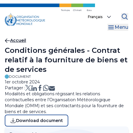
Skip
to
Temps
Climat
Eau
Select
main
your
content
Menu
language
Fil
Accueil
Conditions générales - Contrat
d'Ariane
relatif à la fourniture de biens et
de services
DOCUMENT
1er octobre 2024
Partager :
Modalités et obligations régissant les relations
contractuelles entre l’Organisation Météorologique
Mondiale (OMM) et ses contractants pour la fourniture de
biens et de services.
Download document