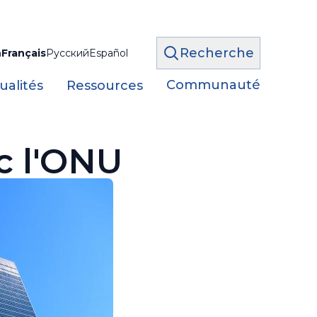
Recherche
h
Français
Русский
Español
Communauté
ualités
Ressources
c l'ONU