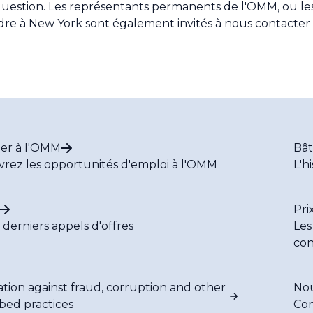
uestion. Les représentants permanents de l'OMM, ou les
dre à New York sont également invités à nous contacter 
ler à l'OMM
Bât
rez les opportunités d'emploi à l'OMM
L'h
Pri
s derniers appels d'offres
Les
con
ation against fraud, corruption and other
Nou
ibed practices
Co