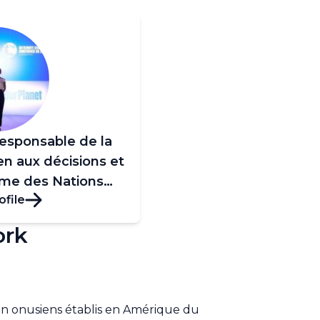
 Responsable de la
en aux décisions et
ème des Nations
ofile
ork
non onusiens établis en Amérique du