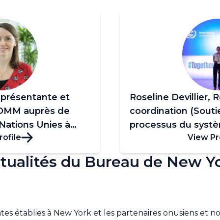
eprésentante et
Roseline Devillier,
l'OMM auprès de
coordination (Souti
 Nations Unies à
processus du syst
rofile
View Pr
Unies)
tualités du Bureau de New Y
tes établies à New York et les partenaires onusiens et 