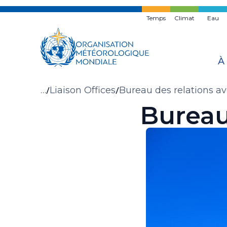
Skip
to
Temps
Climat
Eau
main
content
À
Fil
…
Liaison Offices
Bureau des relations a
Bureau
d'Ariane