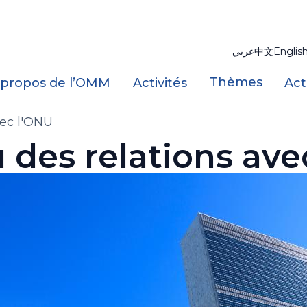
عربي
中文
Englis
Thèmes
 propos de l’OMM
Activités
Act
vec l'ONU
 des relations ave