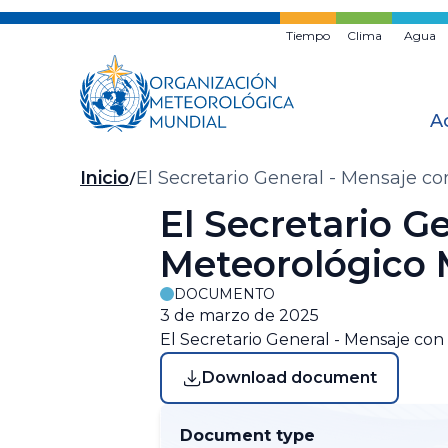
Ir
al
Tiempo
Clima
Agua
contenido
principal
A
Migas
Inicio
El Secretario General - Mensaje c
de
El Secretario G
pan
Meteorológico 
DOCUMENTO
3 de marzo de 2025
El Secretario General - Mensaje co
Download document
Document type