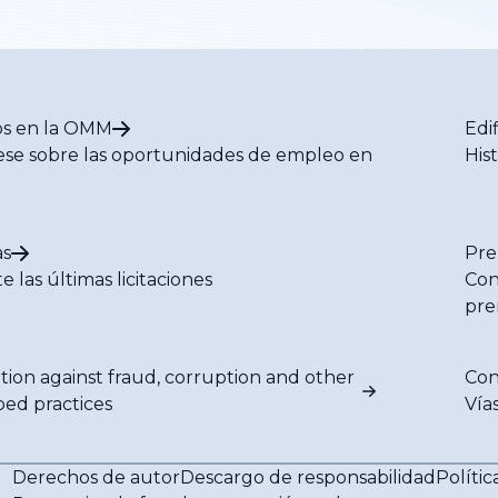
s en la OMM
Edi
se sobre las oportunidades de empleo en
His
M
s
Pre
e las últimas licitaciones
Con
pre
tion against fraud, corruption and other
Con
bed practices
Vía
Derechos de autor
Descargo de responsabilidad
Polític