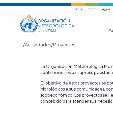
Ir
al
Tiempo
Clima
Agua
contenido
principal
A
Migas
…
Actividades
Proyectos
de
pan
La Organización Meteorológica Mundi
contribuciones extrapresupuestari
El objetivo de estos proyectos es po
hidrológicos a sus comunidades, con m
socioeconómico. Los proyectos se lle
concebido para atender sus necesida