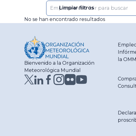
Limpiar filtros
Enter
keyword
No se han encontrado resultados
The
results
will
automatically
Empleo
refresh
Infórme
as
la OM
Bienvenido a la Organización
filter
Meteorológica Mundial
values
change.
Compra
Consult
Declara
proscri