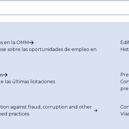
s en la OMM
Edi
se sobre las oportunidades de empleo en
His
M
s
Pre
e las últimas licitaciones
Con
pre
tion against fraud, corruption and other
Con
bed practices
Vía