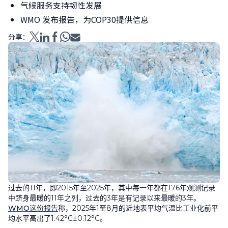
气候服务支持韧性发展
WMO 发布报告，为COP30提供信息
分享：
过去的
11
年，即
2015
年至
2025
年，其中每一年都在
176
年观测记录
中跻身最暖的
11
年之列，过去的
3
年是有记录以来最暖的
3
年。
WMO
这份报告
称，
2025
年
1
至
8
月的近地表平均气温比工业化前平
均水平高出了
1.42°C±0.12°C
。