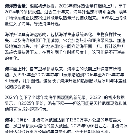
海洋热含量：
根据初步数据，
2025
年海洋热含量在继续上升，高于
2024
年的创纪录值。过去二十年来，海洋升温速率特别强劲，表明
了地球系统正快速将过剩能量以热量形式捕获起来。
90%
以上的能
量进入了海洋，导致海洋升温。
海洋升温具有深远影响，包括海洋生态系统退化、生物多样性丧
失、以及海洋的碳汇作用减弱。它会加剧热带和亚热带风暴、加速
极地海冰流失、并与陆地冰融化一同推动海平面上升。预计这种升
温趋势将持续下去，在百年到千年时间尺度上，这可能是不可逆转
的变化。
海平面上升：
自有卫星记录以来，海平面的长期上升速度有所增
加，从
1993
年至
2002
年每年
2.1
毫米增加到
2016
年至
2025
年每年
4.1
毫米，几乎翻倍。这反映了海洋升温和热膨胀以及冰川与冰盖融
化的综合影响。
2024
年创下了全球年均海平面观测的新纪录。
2025
年的初步数据
显示，自
2025
年伊始，略有下降
——
但这可能是因拉尼娜现象和其
他因素造成的短暂行为。
海冰：
3
月份，北极海冰范围达到了
1380
万平方公里的年度最大
值，是卫星记录中最低的最大范围。
2025
年
9
月
6
日左右，北极海冰
范围达
460
万平方公里的年度最小值，低于长期平均水平。