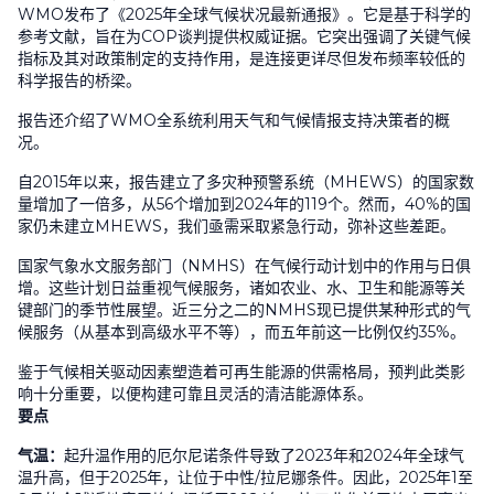
WMO
发布了《
2025
年全球气候状况最新通报》。它是基于科学的
参考文献，旨在为
COP
谈判提供权威证据。它突出强调了关键气候
指标及其对政策制定的支持作用，是连接更详尽但发布频率较低的
科学报告的桥梁。
报告还介绍了
WMO
全系统利用天气和气候情报支持决策者的概
况。
自
2015
年以来，报告建立了多灾种预警系统（
MHEWS
）的国家数
量增加了一倍多，从
56
个增加到
2024
年的
119
个。然而，
40%
的国
家仍未建立
MHEWS
，我们亟需采取紧急行动，弥补这些差距。
国家气象水文服务部门（
NMHS
）在气候行动计划中的作用与日俱
增。这些计划日益重视气候服务，诸如农业、水、卫生和能源等关
键部门的季节性展望。近三分之二的
NMHS
现已提供某种形式的气
候服务（从基本到高级水平不等），而五年前这一比例仅约
35%
。
鉴于气候相关驱动因素塑造着可再生能源的供需格局，预判此类影
响十分重要，以便构建可靠且灵活的清洁能源体系。
要点
气温：
起升温作用的厄尔尼诺条件导致了
2023
年和
2024
年全球气
温升高，但于
2025
年，让位于中性
/
拉尼娜条件。因此，
2025
年
1
至