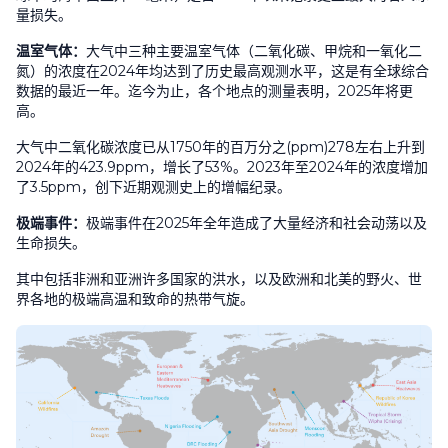
量损失。
温室气体：
大气中三种主要温室气体（二氧化碳、甲烷和一氧化二
氮）的浓度在
2024
年均达到了历史最高观测水平，这是有全球综合
数据的最近一年。迄今为止，各个地点的测量表明，
2025
年将更
高。
大气中二氧化碳浓度已从
1750
年的百万分之
(ppm)278
左右上升到
2024
年的
423.9ppm
，增长了
53%
。
2023
年至
2024
年的浓度增加
了
3.5ppm
，创下近期观测史上的增幅纪录。
极端事件：
极端事件在
2025
年全年造成了大量经济和社会动荡以及
生命损失。
其中包括非洲和亚洲许多国家的洪水，以及欧洲和北美的野火、世
界各地的极端高温和致命的热带气旋。