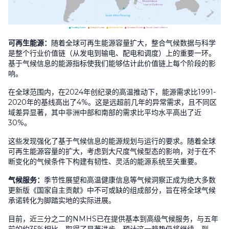
可再生能源：
随着全球可再生能源容量扩大，整合气候数据与科学
是整个行业价值链（从发电到输电、配电和调度）上的重要一环。
基于气候信息的能源指标使我们能够估计此价值链上每个阶段的影
响。
在全球范围内，在
2024
年创纪录的高温推动下，能源需求比
1991-
2020
年的基线高出了
4%
。这是远超前几年的异常需求，且不同区
域差异显著，其中非洲中部和南部的需求比平均水平高出了近
30%
。
这些发现强化了基于气候信息的能源规划与运行的要求。随着全球
可再生能源容量的扩大，考虑到大尺度气候型态的影响，对于在不
断变化的气候条件下构建有韧性、灵活的能源系统至关重要。
气候服务：
季节性展望和高温健康信息等气候洞察正成为绝大多数
更新版《国家自主贡献》中不可或缺的组成部分，旨在将全球气候
承诺转化为脚踏实地的实际进展。
目前，近三分之二的
NMHS
已在提供基本到高级气候服务，与五年