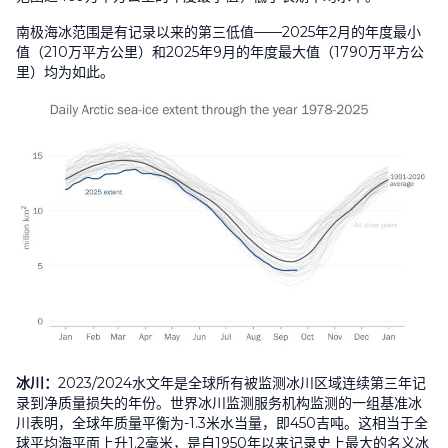
南极海冰范围是有记录以来的第三低值
——2025
年
2
月的年度最小
值（
210
万平方公里）和
2025
年
9
月的年度最大值（
1790
万平方公
里）均为如此。
冰川：
2023/2024
水文年是全球所有被监测冰川区域连续第三年记
录到净质量损失的年份。世界冰川监测服务机构监测的一组基准冰
川表明，全球年质量平衡为
-1.3
米水当量，即
450
吉吨。这相当于全
球平均海平面上升
1.2
毫米，是自
1950
年以来记录史上最大的名义冰