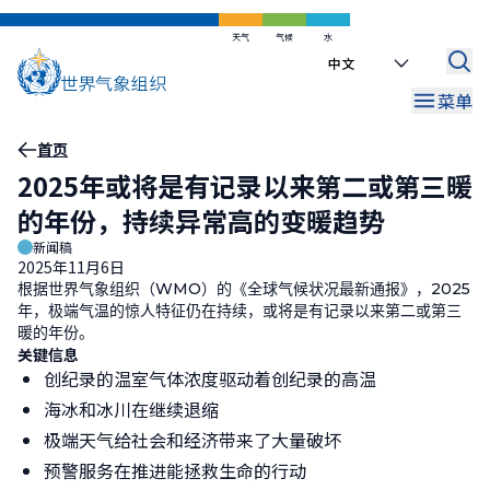
跳
到
天气
气候
水
Select
主
your
要
菜单
language
内
容
面
首页
2025年或将是有记录以来第二或第三暖
包
的年份，持续异常高的变暖趋势
屑
新闻稿
2025年11月6日
根据世界气象组织（
WMO
）的《全球气候状况最新通报》，
2025
年，极端气温的惊人特征仍在持续，或将是有记录以来第二或第三
暖的年份。
关键信息
创纪录的温室气体浓度驱动着创纪录的高温
海冰和冰川在继续退缩
极端天气给社会和经济带来了大量破坏
预警服务在推进能拯救生命的行动