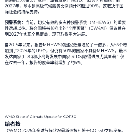
前的约
35%
相比，取得了显著进步。预计这一趋势仍将继续，到
2027
年，基本到高级气候服务比例预计将超过
90%
，这取决于国
际社会的持续支持。
预警系统：
当前，切实有效的多灾种预警系统（
MHEWS
）的重要
性远超以往。联合国秘书长推出的“全民预警”（
EW4All
）倡议旨在
到
2027
年实现全民覆盖，现已取得重大进展。
自
2015
年以来，报告
MHEWS
的国家数量增加了一倍多，从
56
个增
加到了
2024
年的
119
个，但仍有
40%
的国家不具备
MHEWS
。最不
发达国家
(LDC)
和小岛屿发展中国家
(SIDS)
取得进展尤其显著：仅
在过去一年，报告的覆盖率就增加了约
5%
。
WMO State of Climate Update for COP30
编者按
《
WMO 2025
年全球气候状况最新通报》将于
COP30
之际发布。