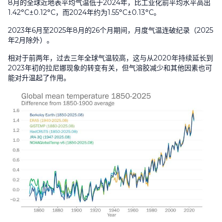
8
月的全球近地表平均气温低于
2024
年，比工业化前平均水平高出
1.42°C±0.12°C
，而
2024
年约为
1.55°C±0.13°C
。
2023
年
6
月至
2025
年
8
月的
26
个月期间，月度气温连破纪录（
2025
年
2
月除外）。
相对于前两年，过去三年全球气温较高，这与从
2020
年持续延长到
2023
年初的拉尼娜现象的转变有关，但气溶胶减少和其他因素也可
能对升温起了作用。