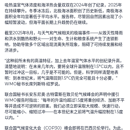
吸热温室气体浓度和海洋热含量双双在
2024
年创了纪录，
2025
年
在持续攀升。冬季冰冻后，北极海冰面积创了历史新低，南极海冰
面积全年均显著低于平均水平。报告称，尽管因自然因素出现了小
幅短暂波动，但海平面长期上升趋势仍在继续。
截至
2025
年
8
月，与天气和气候相关的极端事件
——
从毁灭性降雨
和洪水到酷热和野火
——
对生命、生计和粮食系统产生了连锁影
响，协助导致多个区域出现流离失所现象，阻碍了可持续发展和经
济进步。
“这种前所未有的高温特征，加上去年温室气体水平的创纪录升高，
清楚地说明：在未来几年内，要将全球升温限制在
1.5°C
以内，且不
暂时过冲这一目标，几乎是不可能的。但是，科学同样清楚地表
明：到本世纪末，将气温降回到
1.5°C
仍完全可能且十分必要，”
WMO
秘书长席列斯特
·
绍罗说。
联合国秘书长安东尼奥·古特雷斯在致贝伦气候峰会的声明中援引
WMO报告时指出：“每年的升温均超过
1.5
度将重创经济、加剧不平
等并造成不可逆转的损害。我们必须立即采取大规模、快速行动，
尽可能缩小、缩短过冲——在本世纪末之前将气温升幅控制在
1.5
度
以内。”
联合国气候变化大会（
COP30
）峰会即将在巴西贝伦举行。为此，