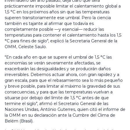
invernadero del año pasado, deja claro que será
prácticamente imposible limitar el calentamiento global a
1,5 °C en los próximos años sin que las temperaturas
superen transitoriamente ese umbral. Pero la ciencia
también es tajante al afirmar que todavía es
completamente posible —y esencial— reducir las
temperaturas para contener el calentamiento hasta los 1,5
°C para fines de siglo", explicó la Secretaria General de la
OMM, Celeste Saulo.
"En cada año en que se supere el umbral de 1,5 °C las
economías se verán severamente afectadas, se
exacerbarán las desigualdades y se producirán daños
irreversibles. Debemos actuar ahora, con gran rapidez y a
gran escala, para que el rebasamiento sea lo más pequeño
y breve posible, para limitar al máximo la gravedad de sus
consecuencias, y para que las temperaturas vuelvan a
situarse por debajo del límite de 1,5 °C antes de que
termine el siglo", afirmó el Secretario General de las
Naciones Unidas, António Guterres, quien citó el informe de
la OMM en su declaración ante la Cumbre del Clima de
Belém (Brasil).