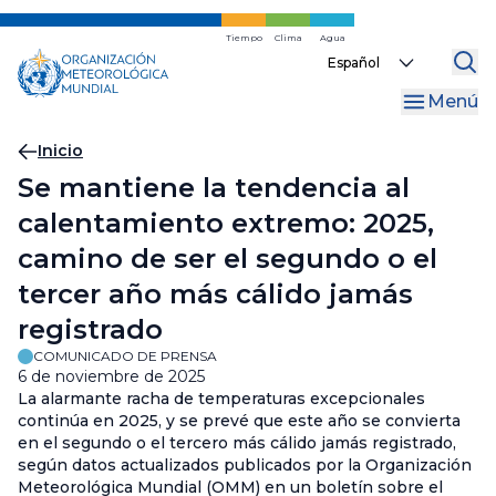
Ir
al
Tiempo
Clima
Agua
Select
contenido
your
principal
Menú
language
Migas
Inicio
Se mantiene la tendencia al
de
calentamiento extremo: 2025,
pan
camino de ser el segundo o el
tercer año más cálido jamás
registrado
COMUNICADO DE PRENSA
6 de noviembre de 2025
La alarmante racha de temperaturas excepcionales
continúa en 2025, y se prevé que este año se convierta
en el segundo o el tercero más cálido jamás registrado,
según datos actualizados publicados por la Organización
Meteorológica Mundial (OMM) en un boletín sobre el