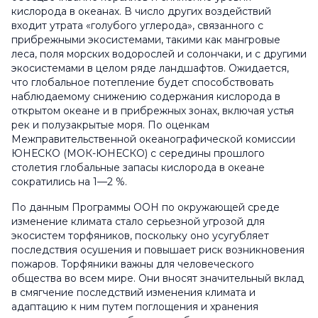
кислорода в океанах. В число других воздействий
входит утрата «голубого углерода», связанного с
прибрежными экосистемами, такими как мангровые
леса, поля морских водорослей и солончаки, и с другими
экосистемами в целом ряде ландшафтов. Ожидается,
что глобальное потепление будет способствовать
наблюдаемому снижению содержания кислорода в
открытом океане и в прибрежных зонах, включая устья
рек и полузакрытые моря. По оценкам
Межправительственной океанографической комиссии
ЮНЕСКО (МОК-ЮНЕСКО) с середины прошлого
столетия глобальные запасы кислорода в океане
сократились на 1—2 %.
По данным Программы ООН по окружающей среде
изменение климата стало серьезной угрозой для
экосистем торфяников, поскольку оно усугубляет
последствия осушения и повышает риск возникновения
пожаров. Торфяники важны для человеческого
общества во всем мире. Они вносят значительный вклад
в смягчение последствий изменения климата и
адаптацию к ним путем поглощения и хранения