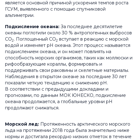
является основной причиной ускорения темпов роста
ГСУМ, выявленного с помощью спутниковой
альтиметрии.
Подкисление океана:
За последнее десятилетие
океаны поглотили около 30 % антропогенных выбросов
CO
. Поглощенный CO
вступает в реакцию с морской
2
2
водой и изменяет pH океана. Этот процесс называется
подкислением океана, и он может повлиять на
способность морских организмов, таких как моллюски и
рифообразующие кораллы, формировать и
поддерживать свои раковины и скелетные материалы.
Наблюдения в открытом океане за последние 30 лет
показали четкую тенденцию к снижению pH.
В соответствии с предыдущими докладами и
прогнозами, по данным МОК ЮНЕСКО, подкисление
океана продолжается, а глобальные уровни рН
продолжают снижаться.
Морской лед:
Протяженность арктического морского
льда на протяжении 2018 года была значительно ниже
нормы и достигала рекордно низких отметок в течение