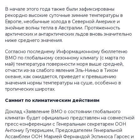
В начале этого года также были зафиксированы
рекордно высокие суточные зимние температуры в
Европе, необычные холода в Северной Америке и
знойные волны тепла в Австралии. Протяженность
арктических и антарктических льдов вновь значительно
ниже среднего значения.
Согласно последнему Информационному бюллетеню
ВМО по глобальному сезонному климату (с марта по
май) температура поверхности моря выше средней,
отчасти из-за слабого явления Эль-Ниньо в Тихом
океане, как ожидается, приведет к превышению
значения нормы температуры на суше, особенно в
тропических широтах.
Саммит по климатическим действиям
Доклад «Заявление ВМО о состоянии глобального
климата» будет официально представлен на совместной
пресс-конференции с Генеральным секретарем ООН
Антониу Гутерришем, Председателем Генеральной
Ассамблеи ООН Марией Фернандой Эспиноса Гарсес и