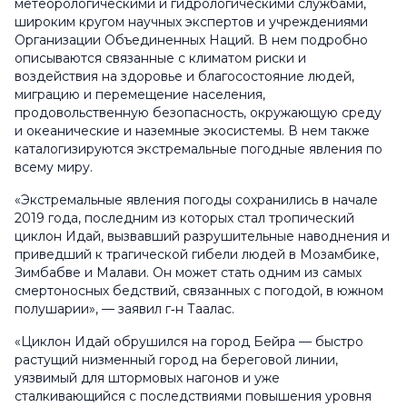
метеорологическими и гидрологическими службами,
широким кругом научных экспертов и учреждениями
Организации Объединенных Наций. В нем подробно
описываются связанные с климатом риски и
воздействия на здоровье и благосостояние людей,
миграцию и перемещение населения,
продовольственную безопасность, окружающую среду
и океанические и наземные экосистемы. В нем также
каталогизируются экстремальные погодные явления по
всему миру.
«Экстремальные явления погоды сохранились в начале
2019 года, последним из которых стал тропический
циклон
Идай
, вызвавший разрушительные наводнения и
приведший к трагической гибели людей в Мозамбике,
Зимбабве и Малави. Он может стать одним из самых
смертоносных бедствий, связанных с погодой, в южном
полушарии», — заявил г‑н Таалас.
«Циклон
Идай
обрушился на город Бейра — быстро
растущий низменный город на береговой линии,
уязвимый для штормовых нагонов и уже
сталкивающийся с последствиями повышения уровня