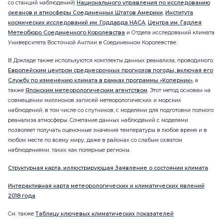
со станций наблюдений)
Национального управления по исследованию
океанов и атмосферы Соединенных Штатов Америки
,
Института
космических исследований им. Годдарда НАСА
,
Центра им. Гадлея
Метеобюро Соединенного Королевства
и Отдела исследований климата
Университета Восточной Англии в Соединенном Королевстве.
В Докладе также используются комплекты данных реанализа, проводимого
Европейским центром среднесрочных прогнозов погоды, включая его
Службу по изменению климата в рамках программы «Коперник»
, а
также
Японским метеорологическим агентством
. Этот метод основан на
совмещении миллионов записей метеорологических и морских
наблюдений, в том числе со спутников, с моделями для подготовки полного
реанализа атмосферы. Сочетание данных наблюдений с моделями
позволяет получать оценочные значения температуры в любое время и в
любом месте по всему миру, даже в районах со слабым охватом
наблюдениями, таких как полярные регионы.
Структурная карта, иллюстрирующая Заявление о состоянии климата
Интерактивная карта метеорологических и климатических явлений
2018 года
См. также
Таблицу ключевых климатических показателей