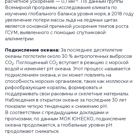
−2
расчетное ускорение — 0,1 мм
. По данным группы
Всемирной программы исследования климата по
изучению глобального баланса уровня моря, в 2018 году
увеличение потери массы льда на ледяных щитах
является основной причиной ускорения темпов роста
ГСУМ, выявленного с помощью спутниковой
альтиметрии.
Подкисление океана:
За последнее десятилетие
океаны поглотили около 30 % антропогенных выбросов
CO
. Поглощенный CO
вступает в реакцию с морской
2
2
водой и изменяет pH океана. Этот процесс называется
подкислением океана, и он может повлиять на
способность морских организмов, таких как моллюски и
рифообразующие кораллы, формировать и
поддерживать свои раковины и скелетные материалы.
Наблюдения в открытом океане за последние 30 лет
показали четкую тенденцию к снижению pH.
В соответствии с предыдущими докладами и
прогнозами, по данным МОК ЮНЕСКО, подкисление
океана продолжается, а глобальные уровни рН
продолжают снижаться.