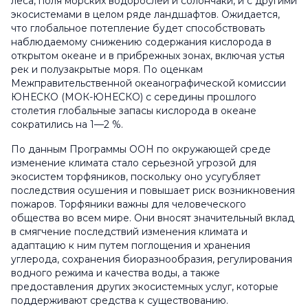
леса, поля морских водорослей и солончаки, и с другими
экосистемами в целом ряде ландшафтов. Ожидается,
что глобальное потепление будет способствовать
наблюдаемому снижению содержания кислорода в
открытом океане и в прибрежных зонах, включая устья
рек и полузакрытые моря. По оценкам
Межправительственной океанографической комиссии
ЮНЕСКО (МОК-ЮНЕСКО) с середины прошлого
столетия глобальные запасы кислорода в океане
сократились на 1—2 %.
По данным Программы ООН по окружающей среде
изменение климата стало серьезной угрозой для
экосистем торфяников, поскольку оно усугубляет
последствия осушения и повышает риск возникновения
пожаров. Торфяники важны для человеческого
общества во всем мире. Они вносят значительный вклад
в смягчение последствий изменения климата и
адаптацию к ним путем поглощения и хранения
углерода, сохранения биоразнообразия, регулирования
водного режима и качества воды, а также
предоставления других экосистемных услуг, которые
поддерживают средства к существованию.