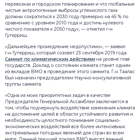
перевозках и городском планировании и что глобальные
чистые антропогенные выбросы углекислого газа
должны сократиться к 2030 году примерно на 45 % по
сравнению с уровнем 2010 года и достичь нулевого
чистого показателя к 2050 году», — отметил г-н
Гутерриш.
«Дальнейшее промедление недопустимо», — заявил
г‑н Гутерриш, который созовет 23 сентября 2019 года
Саммит по климатическим действиям
на уровне глав
государств. Доклад о состоянии климата станет одним
из вкладов ВМО в проведение этого саммита. Г‑н Таалас
был назначен председателем Научно-консультативной
группы саммита.
«Одна из моих приоритетных задач в качестве
Председателя Генеральной Ассамблеи заключается в
том, чтобы подчеркнуть воздействие изменения климата
на достижение целей в области устойчивого развития и
необходимость целостного понимания социально-
экономических воздействий все более интенсивных
экстремальных погодных явлений для стран во всем
мире. Данный текущий доклад ВМО внесет важный