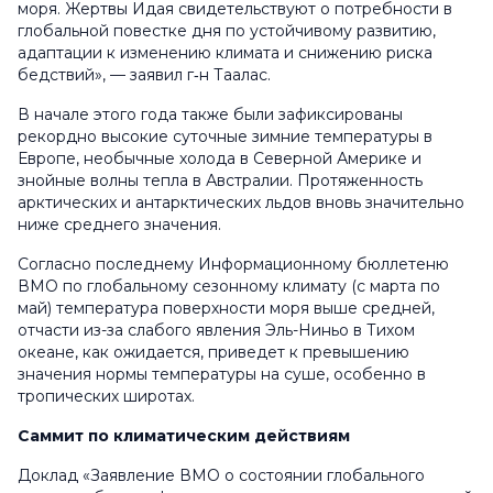
моря. Жертвы
Идая
свидетельствуют о потребности в
глобальной повестке дня по устойчивому развитию,
адаптации к изменению климата и снижению риска
бедствий», — заявил г‑н Таалас.
В начале этого года также были зафиксированы
рекордно высокие суточные зимние температуры в
Европе, необычные холода в Северной Америке и
знойные волны тепла в Австралии. Протяженность
арктических и антарктических льдов вновь значительно
ниже среднего значения.
Согласно последнему Информационному бюллетеню
ВМО по глобальному сезонному климату (с марта по
май) температура поверхности моря выше средней,
отчасти из-за слабого явления Эль-Ниньо в Тихом
океане, как ожидается, приведет к превышению
значения нормы температуры на суше, особенно в
тропических широтах.
Саммит по климатическим действиям
Доклад «Заявление ВМО о состоянии глобального