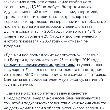
заключению о том, что ограничение глобального
потепления до 1,5 °C потребует быстрых и далеко
идущих изменений в землепользовании, энергетике,
промышленности, строительстве, транспортных
перевозках и городском планировании и что глобальные
чистые антропогенные выбросы углекислого газа
должны сократиться к 2030 году примерно на 45 % по
сравнению с уровнем 2010 года и достичь нулевого
чистого показателя к 2050 году», — отметил г-н
Гутерриш.
«Дальнейшее промедление недопустимо», — заявил
г‑н Гутерриш, который созовет 23 сентября 2019 года
Саммит по климатическим действиям
на уровне глав
государств. Доклад о состоянии климата станет одним
из вкладов ВМО в проведение этого саммита. Г‑н Таалас
был назначен председателем Научно-консультативной
группы саммита.
«Одна из моих приоритетных задач в качестве
Председателя Генеральной Ассамблеи заключается в
том, чтобы подчеркнуть воздействие изменения климата
на достижение целей в области устойчивого развития и