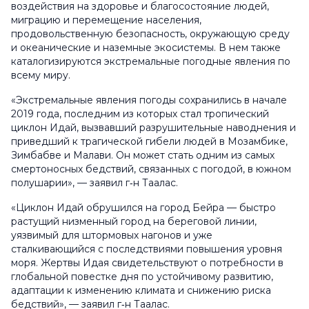
воздействия на здоровье и благосостояние людей,
миграцию и перемещение населения,
продовольственную безопасность, окружающую среду
и океанические и наземные экосистемы. В нем также
каталогизируются экстремальные погодные явления по
всему миру.
«Экстремальные явления погоды сохранились в начале
2019 года, последним из которых стал тропический
циклон
Идай
, вызвавший разрушительные наводнения и
приведший к трагической гибели людей в Мозамбике,
Зимбабве и Малави. Он может стать одним из самых
смертоносных бедствий, связанных с погодой, в южном
полушарии», — заявил г‑н Таалас.
«Циклон
Идай
обрушился на город Бейра — быстро
растущий низменный город на береговой линии,
уязвимый для штормовых нагонов и уже
сталкивающийся с последствиями повышения уровня
моря. Жертвы
Идая
свидетельствуют о потребности в
глобальной повестке дня по устойчивому развитию,
адаптации к изменению климата и снижению риска
бедствий», — заявил г‑н Таалас.