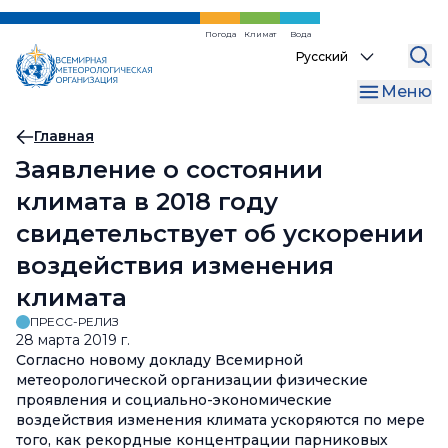
Перейти
к
Погода
Климат
Вода
Select
основному
your
содержанию
Меню
language
Хлебная
Главная
Заявление о состоянии
крошка
климата в 2018 году
свидетельствует об ускорении
воздействия изменения
климата
ПРЕСС-РЕЛИЗ
28 марта 2019 г.
Согласно новому докладу Всемирной
метеорологической организации физические
проявления и социально-экономические
воздействия изменения климата ускоряются по мере
того, как рекордные концентрации парниковых