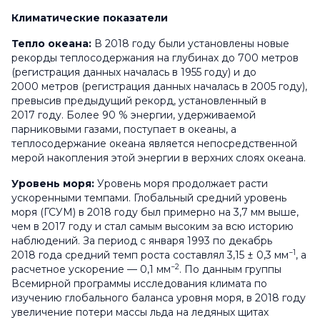
Климатические показатели
Тепло океана:
В 2018 году были установлены новые
рекорды теплосодержания на глубинах до 700 метров
(регистрация данных началась в 1955 году) и до
2000 метров (регистрация данных началась в 2005 году),
превысив предыдущий рекорд, установленный в
2017 году. Более 90 % энергии, удерживаемой
парниковыми газами, поступает в океаны, а
теплосодержание океана является непосредственной
мерой накопления этой энергии в верхних слоях океана.
Уровень моря:
Уровень моря продолжает расти
ускоренными темпами. Глобальный средний уровень
моря (ГСУМ) в 2018 году был примерно на 3,7 мм выше,
чем в 2017 году и стал самым высоким за всю историю
наблюдений. За период с января 1993 по декабрь
−1
2018 года средний темп роста составлял 3,15 ± 0,3 мм
, а
−2
расчетное ускорение — 0,1 мм
. По данным группы
Всемирной программы исследования климата по
изучению глобального баланса уровня моря, в 2018 году
увеличение потери массы льда на ледяных щитах