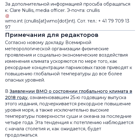
За дополнительной информацией просьба обращаться
к: Clare Nullis, media officer. Э-почта:
cnullis
wmo
.
int
(cnullis[at]wmo[dot]int)
. Сот. тел.: + 41 79 709 13
97
Примечания для редакторов
Согласно новому докладу Всемирной
метеорологической организации физические
проявления и социально-экономические воздействия
изменения климата ускоряются по мере того, как
рекордные концентрации парниковых газов приводят к
повышению глобальной температуры до все более
опасных уровней.
В
Заявлении ВМО о состоянии глобального климата в
2018 году
, ознаменовавшем 25‑ю годовщину выпуска
этого издания, подчеркивается рекордное повышение
уровня моря, а также исключительно высокие
температуры поверхности суши и океана за последние
четыре года. Эта тенденция к потеплению наблюдается
с начала столетия и, как ожидается, будет
продолжаться.