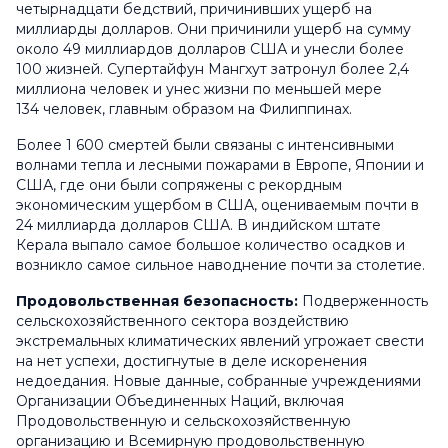
четырнадцати бедствий, причинивших ущерб на
миллиарды долларов. Они причинили ущерб на сумму
около 49 миллиардов долларов США и унесли более
100 жизней. Супертайфун
Мангхут
затронул более 2,4
миллиона человек и унес жизни по меньшей мере
134 человек, главным образом на Филиппинах.
Более 1 600 смертей были связаны с интенсивными
волнами тепла и лесными пожарами в Европе, Японии и
США, где они были сопряжены с рекордным
экономическим ущербом в США, оцениваемым почти в
24 миллиарда долларов США. В индийском штате
Керала выпало самое большое количество осадков и
возникло самое сильное наводнение почти за столетие.
Продовольственная безопасность:
Подверженность
сельскохозяйственного сектора воздействию
экстремальных климатических явлений угрожает свести
на нет успехи, достигнутые в деле искоренения
недоедания. Новые данные, собранные учреждениями
Организации Объединенных Наций, включая
Продовольственную и сельскохозяйственную
организацию и Всемирную продовольственную