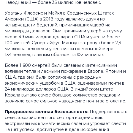
наводнений — более 35 миллионов человек.
Ураганы
Флоренс
и
Майкл
в Соединенных Штатах
Америки (США) в 2018 году являлись двумя из
четырнадцати бедствий, причинивших ущерб на
миллиарды долларов. Они причинили ущерб на сумму
около 49 миллиардов долларов США и унесли более
100 жизней. Супертайфун
Мангхут
затронул более 2,4
миллиона человек и унес жизни по меньшей мере
134 человек, главным образом на Филиппинах.
Более 1 600 смертей были связаны с интенсивными
волнами тепла и лесными пожарами в Европе, Японии и
США, где они были сопряжены с рекордным
экономическим ущербом в США, оцениваемым почти в
24 миллиарда долларов США. В индийском штате
Керала выпало самое большое количество осадков и
возникло самое сильное наводнение почти за столетие.
Продовольственная безопасность:
Подверженность
сельскохозяйственного сектора воздействию
экстремальных климатических явлений угрожает свести
на нет успехи, достигнутые в деле искоренения