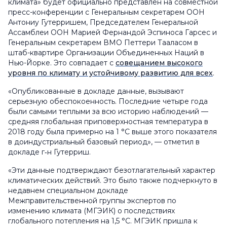
климата» будет официально представлен на совместной
пресс-конференции с Генеральным секретарем ООН
Антониу Гутерришем, Председателем Генеральной
Ассамблеи ООН Марией Фернандой Эспиноса Гарсес и
Генеральным секретарем ВМО Петтери Тааласом в
штаб-квартире Организации Объединенных Наций в
Нью-Йорке. Это совпадает с
совещанием высокого
уровня по климату и устойчивому развитию для всех
.
«Опубликованные в докладе данные, вызывают
серьезную обеспокоенность. Последние четыре года
были самыми теплыми за всю историю наблюдений —
средняя глобальная приповерхностная температура в
2018 году была примерно на 1 °C выше этого показателя
в доиндустриальный базовый период», — отметил в
докладе г‑н Гутерриш.
«Эти данные подтверждают безотлагательный характер
климатических действий. Это было также подчеркнуто в
недавнем специальном докладе
Межправительственной группы экспертов по
изменению климата (МГЭИК) о последствиях
глобального потепления на 1,5 °С. МГЭИК пришла к