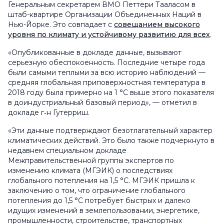
Генеральным секретарем ВМО Петтери Тааласом в
штаб-квартире Организации Объединенных Наций в
Нью-Йорке. Это совпадает с
совещанием высокого
уровня по климату и устойчивому развитию для всех
.
«Опубликованные в докладе данные, вызывают
серьезную обеспокоенность. Последние четыре года
были самыми теплыми за всю историю наблюдений —
средняя глобальная приповерхностная температура в
2018 году была примерно на 1 °C выше этого показателя
в доиндустриальный базовый период», — отметил в
докладе г‑н Гутерриш.
«Эти данные подтверждают безотлагательный характер
климатических действий. Это было также подчеркнуто в
недавнем специальном докладе
Межправительственной группы экспертов по
изменению климата (МГЭИК) о последствиях
глобального потепления на 1,5 °С. МГЭИК пришла к
заключению о том, что ограничение глобального
потепления до 1,5 °C потребует быстрых и далеко
идущих изменений в землепользовании, энергетике,
промышленности, строительстве, транспортных