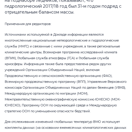
на поднаборе ледников, показывают, что
гидрологический 2017/18 год был 31‑м годом подряд с
отрицательным балансом массы.
Примечания для редакторов:
Источниками используемой в Докладе информации являются
многочисленные национальные метеорологические и гидрологические
службы (НМГС) и связанные с ними учреждения, а также региональные
климатические центры, Всемирная программа исследований климата
(ВПИК), Глобальная служба атмосферы (ГСА) и Глобальная служба
криосферы. Информация также была предоставлена рядом других
учреждений Организации Объединенный Наций, включая
Продовольственную и сельскохозяйственную организацию (ФАО),
Всемирную продовольственную программу (ВПП), Управление Верховного
комиссара Организации Объединенных Наций по делам беженцев (УВКБ),
Международную организацию по миграции (МОМ),
Межправительственную океанографическую комиссию ЮНЕСКО (МОК-
ЮНЕСКО), Программу ООН по окружающей среде и Международную
стратегию ООН по уменьшению опасности бедствий.
Для отслеживания изменений глобальных температур ВМО использует
комплекты данных (на основании ежемесячных климатологических данных