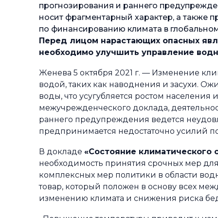
прогнозирования и раннего предупрежде
носит фрагментарный характер, а также 
по финансированию климата в глобально
Перед лицом нарастающих опасных явле
необходимо улучшить управление водн
Женева 5 октября 2021 г. — Изменение кл
водой, таких как наводнения и засухи. Ож
воды, что усугубляется ростом населения
межучрежденческого доклада, деятельнос
раннего предупреждения ведется неудовл
предпринимается недостаточно усилий по
В докладе
«Состояние климатического о
необходимость принятия срочных мер дл
комплексных мер политики в области вод
товар, который положен в основу всех ме
изменению климата и снижения риска бе