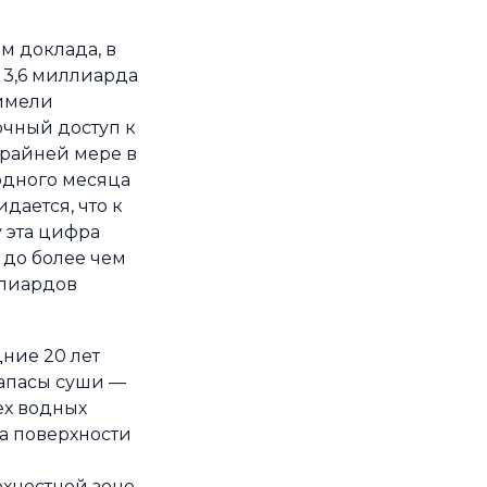
м доклада, в
у 3,6 миллиарда
имели
очный доступ к
крайней мере в
одного месяца
идается, что к
у эта цифра
 до более чем
лиардов
дние 20 лет
апасы суши —
ех водных
на поверхности
в
хностной зоне,