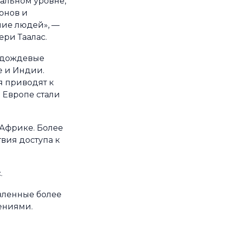
альном уровне,
онов и
чие людей», —
ри Таалас.
е дождевые
е и Индии.
я приводят к
 Европе стали
 Африке. Более
вия доступа к
.
вленные более
ениями.