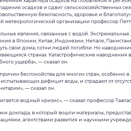
нениям характера осадков на глобальном и регион
падения осадков и сдвиг сельскохозяйственных сез
овольственную безопасность, здоровье и благополу
й метеорологической организации профессор Петте
льные явления, связанные с водой. Экстремальны
ия в Японии, Китае, Индонезии, Непале, Пакистан
ь свои дома, сотни людей погибли. Но наводнени
ивающихся странах. Катастрофические наводнения в
ого ущерба», — сказал он.
 причин беспокойства для многих стран, особенно в
 испытывающих дефицит воды, и страдают от отсутст
итарии», — сказал он.
вигается водный кризис», — сказал профессор Таалас
и доклада, в который вошли материалы, предоста
циями, агентствами развития и научными учрежд