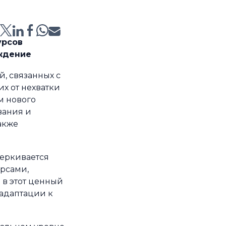
:
урсов
ждение
, связанных с
х от нехватки
м нового
вания и
акже
еркивается
рсами,
 в этот ценный
 адаптации к