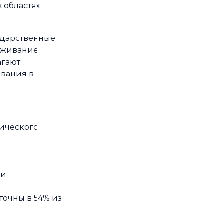
 областях
ударственные
уживание
агают
вания в
ического
ли
точны в 54% из