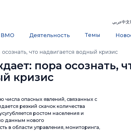
عربي
中文
Темы
 ВМО
Деятельность
Ново
осознать, что надвигается водный кризис
ает: пора осознать, ч
ый кризис
ю числа опасных явлений, связанных с
идается резкий скачок количества
 усугубляется ростом населения и
по данным нового
ть в области управления, мониторинга,