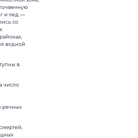
почвенную
ег и лед —
ись со
х
районах,
ля водной
ступны в
а число
о речных
 смертей,
ощных