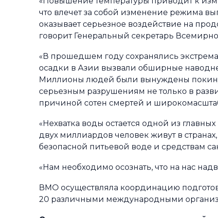
«Повышение температуры приводит к изме
что влечет за собой изменение режима вы
оказывает серьезное воздействие на прод
говорит Генеральный секретарь Всемирно
«В прошедшем году сохранялись экстрема
осадки в Азии вызвали обширные наводнен
Миллионы людей были вынуждены покинут
серьезным разрушениям не только в разв
причиной сотен смертей и широкомасштабн
«Нехватка воды остается одной из главных
двух миллиардов человек живут в странах,
безопасной питьевой воде и средствам сан
«Нам необходимо осознать, что на нас над
ВМО осуществляла координацию подготовк
20 различными международными организа