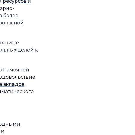
 ресурсов и
тарно-
а более
езопасной
их ниже
альных целей к
но Рамочной
одовольствие
е вкладов
иматического
водными
 и