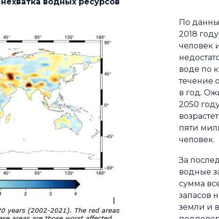
 нехватка водных ресурсов
По данны
2018 год
человек 
недостат
воде по 
течение 
в год. Ож
2050 год
возрастет
пяти мил
человек.
За после
водные з
сумма вс
запасов 
земли и 
подповер