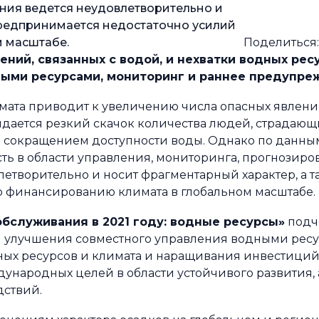
ния ведется неудовлетворительно и
предпринимается недостаточно усилий
м масштабе.
Поделиться
ний, связанных с водой, и нехватки водных рес
ыми ресурсами, мониторинг и раннее предупре
имата приводит к увеличению числа опасных явлений
идается резкий скачок количества людей, страдающи
 и сокращением доступности воды. Однако по данны
ть в области управления, мониторинга, прогнозиро
етворительно и носит фрагментарный характер, а т
 финансированию климата в глобальном масштабе.
бслуживания в 2021 году: водные ресурсы»
подч
я улучшения совместного управления водными ресу
ных ресурсов и климата и наращивания инвестиций
ждународных целей в области устойчивого развития,
дствий.