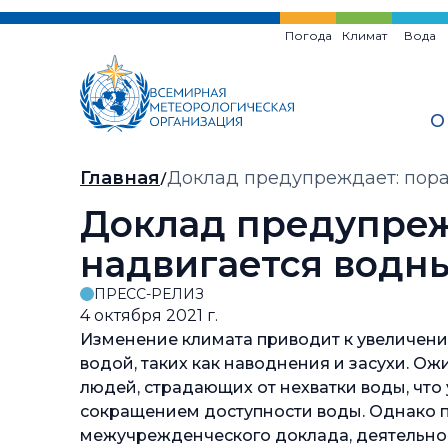
Перейти
к
Погода
Климат
Вода
основному
содержанию
О
Хлебная
Главная
Доклад предупреждает: пора 
крошка
Доклад предупрежд
надвигается водн
ПРЕСС-РЕЛИЗ
4 октября 2021 г.
Изменение климата приводит к увеличени
водой, таких как наводнения и засухи. Ож
людей, страдающих от нехватки воды, что
сокращением доступности воды. Однако 
межучрежденческого доклада, деятельнос