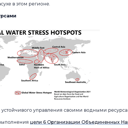
ухе в этом регионе.
урсами
и устойчивого управления своими водными ресурсам
а выполнения
цели 6 Организации Объединенных На