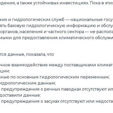
ения, а также устойчивых инвестициях. Пока в этих
ких и гидрологических служб — национальные гос
ять базовую гидрологическую информацию и обсл
ганов, населения и частного сектора — не распол
ыми для предоставления климатического обслужи
ся данные, показала, что:
точное взаимодействие между поставщиками климат
ции;
анные по основным гидрологическим переменным;
к гидрологическим данным;
предупреждения о речных паводках отсутствуют и
едоставили данные;
редупреждения о засухах отсутствуют или недоста