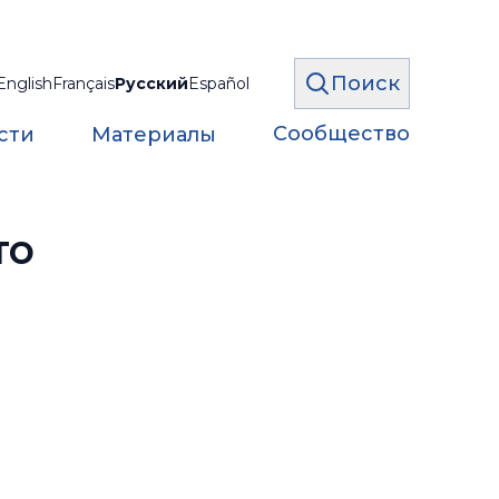
Поиск
English
Français
Русский
Español
Сообщество
сти
Материалы
то