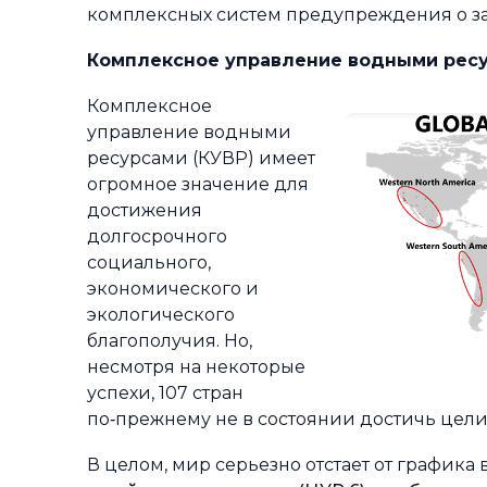
комплексных систем предупреждения о зас
Комплексное управление водными рес
Комплексное
управление водными
ресурсами (КУВР) имеет
огромное значение для
достижения
долгосрочного
социального,
экономического и
экологического
благополучия. Но,
несмотря на некоторые
успехи, 107 стран
по‑прежнему не в состоянии достичь цел
В целом, мир серьезно отстает от график