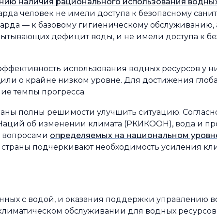
чению наличия рационального использования водных
иарда человек не имели доступа к безопасному сани
арда — к базовому гигиеническому обслуживанию, 
пытывающих дефицит воды, и не имели доступа к б
о эффективность использования водных ресурсов у н
бщили о крайне низком уровне. Для достижения глоб
ие темпы прогресса.
страны полны решимости улучшить ситуацию. Соглас
ций об изменении климата (РКИКООН), вода и пр
и вопросами
определяемых на национальном уровн
ом страны подчеркивают необходимость усиления кл
анных с водой, и оказания поддержки управлению 
 климатическом обслуживании для водных ресурсов