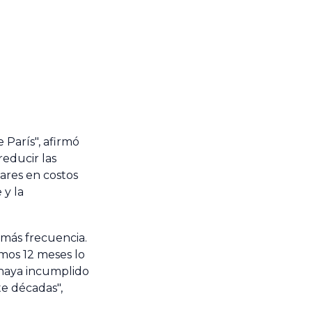
 París", afirmó
reducir las
ares en costos
 y la
 más frecuencia.
mos 12 meses lo
 haya incumplido
te décadas",