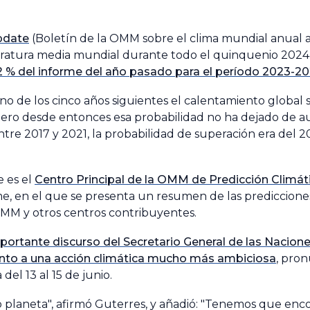
pdate
(Boletín de la OMM sobre el clima mundial anual a
eratura media mundial durante todo el quinquenio 202
32 % del informe del año pasado para el período 2023-2
no de los cinco años siguientes el calentamiento global
la, pero desde entonces esa probabilidad no ha dejado de 
ntre 2017 y 2021, la probabilidad de superación era del 
e es el
Centro Principal de la OMM de Predicción Climát
rme, en el que se presenta un resumen de las prediccione
MM y otros centros contribuyentes.
portante discurso del Secretario General de las Nacione
ento a una acción climática mucho más ambiciosa
, pro
del 13 al 15 de junio.
 planeta", afirmó Guterres, y añadió: "Tenemos que enco