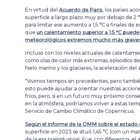
En virtud del
Acuerdo de París
, los países a
superficie a largo plazo muy por debajo de 2 °
para limitar ese aumento a 1,5 °C a finales de 
que
un calentamiento superior a 1,5 °C pue
meteorológicos extremos mucho más graves, 
Incluso con los niveles actuales de calentami
como olas de calor más extremas, episodios de 
hielo marino y los glaciares, la aceleración de
"Vivimos tiempos sin precedentes, pero tambi
esto puede ayudar a orientar nuestras accione
fríos, pero, si en un futuro muy próximo cons
en la atmósfera, podríamos volver a estas temp
Servicio de Cambio Climático de Copernicus.
Según el informe de la OMM sobre el estado 
superficie en 2023 se situó 1,45 °C (con un ma
de la era preindustrial. Fue, con diferencia, 