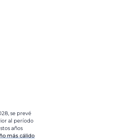
28, se prevé
ior al período
stos años
año más cálido