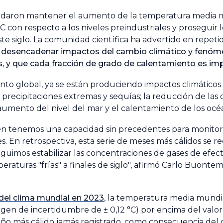
cordaron mantener el aumento de la temperatura media 
C con respecto a los niveles preindustriales y proseguir 
este siglo. La comunidad científica ha advertido en repeti
de desencadenar impactos del cambio climático y fenó
y que cada fracción de grado de calentamiento es im
ento global, ya se están produciendo impactos climáticos
precipitaciones extremas y sequías; la reducción de las c
l aumento del nivel del mar y el calentamiento de los océ
én tenemos una capacidad sin precedentes para monitorea
s. En retrospectiva, esta serie de meses más cálidos se 
eguimos estabilizar las concentraciones de gases de efec
eraturas "frías" a finales de siglo", afirmó Carlo Buontem
del clima mundial en 2023
, la temperatura media mundia
rgen de incertidumbre de ± 0,12 °C) por encima del valor
el año más cálido jamás registrado, como consecuencia de