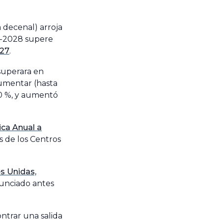
 decenal) arroja
4-2028 supere
027
.
 superara en
aumentar (hasta
20 %, y aumentó
ica Anual a
s de los Centros
s Unidas,
nunciado antes
ntrar una salida