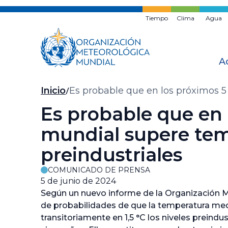
Ir
al
Tiempo
Clima
Agua
contenido
principal
A
Migas
Inicio
Es probable que en los próximos 5
de
Es probable que en 
pan
mundial supere temp
preindustriales
COMUNICADO DE PRENSA
5 de junio de 2024
Según un nuevo informe de la Organización 
de probabilidades de que la temperatura med
transitoriamente en 1,5 °C los niveles preind