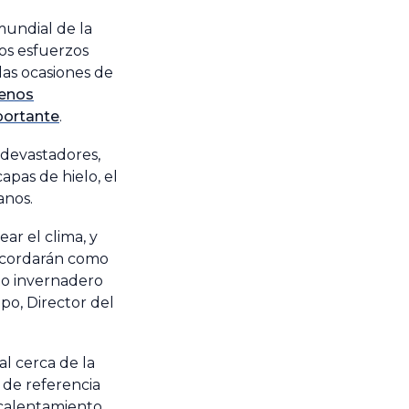
mundial de la
los esfuerzos
das ocasiones de
menos
portante
.
 devastadores,
apas de hielo, el
anos.
r el clima, y
recordarán como
to invernadero
po, Director del
l cerca de la
 de referencia
l calentamiento