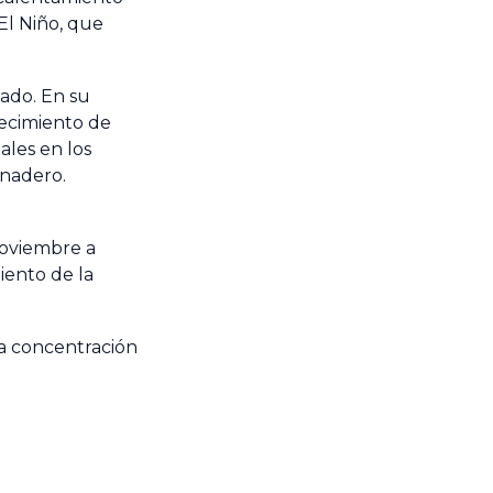
El Niño, que
ado. En su
lecimiento de
ales en los
rnadero.
noviembre a
iento de la
a concentración