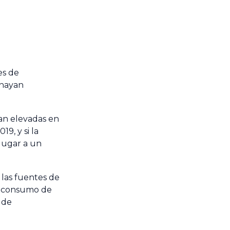
es de
 hayan
tan elevadas en
9, y si la
lugar a un
 las fuentes de
el consumo de
 de