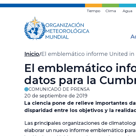
Ir
al
Tiempo
Clima
Agua
contenido
principal
A
Migas
Inicio
El emblemático informe United in 
de
El emblemático inf
pan
datos para la Cumbr
COMUNICADO DE PRENSA
20 de septiembre de 2019
La ciencia pone de relieve importantes dat
disparidad entre los objetivos y la realida
Las principales organizaciones de climatolog
elaborar un nuevo informe emblemático para 