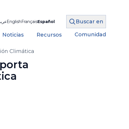
Buscar en
عرب
English
Français
Español
Comunidad
Noticias
Recursos
ión Climática
aporta
tica