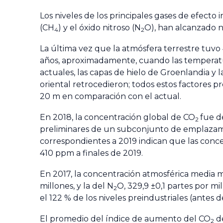
Los niveles de los principales gases de efecto
(CH
) y el óxido nitroso (N
O), han alcanzado 
4
2
La última vez que la atmósfera terrestre tuvo
años, aproximadamente, cuando las temperatura
actuales, las capas de hielo de Groenlandia y l
oriental retrocedieron; todos estos factores 
20 m en comparación con el actual.
En 2018, la concentración global de CO
fue d
2
preliminares de un subconjunto de emplazamie
correspondientes a 2019 indican que las conc
410 ppm a finales de 2019.
En 2017, la concentración atmosférica media 
millones, y la del N
O, 329,9 ±0,1 partes por mi
2
el 122 % de los niveles preindustriales (antes d
El promedio del índice de aumento del CO
de
2