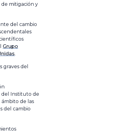
de mitigación y
iente del cambio
ascendentales
ientíficos
el
Grupo
Unidas
.
s graves del
ón
del Instituto de
 ámbito de las
os del cambio
mientos