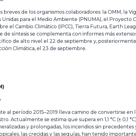
 breves de los organismos colaboradores: la OMM, la Vigi
s Unidas para el Medio Ambiente (PNUMA), el Proyecto 
e el Cambio Climático (IPCC), Tierra Futura, Earth Lea
orme de síntesis se complementa con informes más extenso
ico de alto nivel el 22 de septiembre y, posteriormente,
ción Climática, el 23 de septiembre.
M)
o
 al período 2015–2019 lleva camino de convertirse en l
tro. Actualmente se estima que supera en 1,1 °C (± 0,1 °C
neralizadas y prolongadas, los incendios sin precedentes 
icales, las crecidas y las sequías, han tenido important