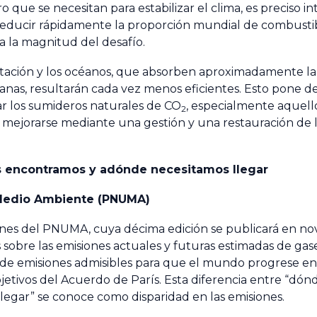
o que se necesitan para estabilizar el clima, es preciso in
educir rápidamente la proporción mundial de combustibl
ja la magnitud del desafío.
etación y los océanos, que absorben aproximadamente la
anas, resultarán cada vez menos eficientes. Esto pone de
ar los sumideros naturales de CO
, especialmente aquell
2
ejorarse mediante una gestión y una restauración de l
os encontramos y adónde necesitamos llegar
 Medio Ambiente (PNUMA)
ones
del PNUMA, cuya décima edición se publicará en no
os sobre las emisiones actuales y futuras estimadas de gas
de emisiones admisibles para que el mundo progrese en 
jetivos del Acuerdo de París. Esta diferencia entre “dón
egar” se conoce como disparidad en las emisiones.