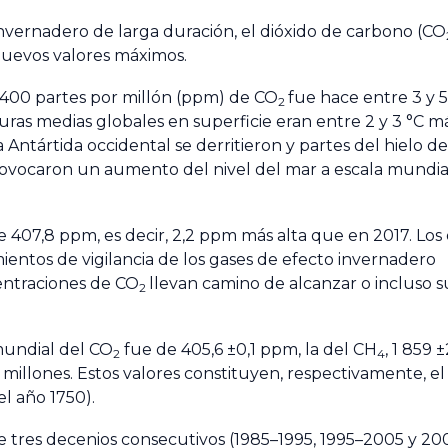
 invernadero de larga duración, el dióxido de carbono (CO
nuevos valores máximos.
 400 partes por millón (ppm) de CO
fue hace entre 3 y 5
2
s medias globales en superficie eran entre 2 y 3 °C má
a Antártida occidental se derritieron y partes del hielo de
provocaron un aumento del nivel del mar a escala mundia
e 407,8 ppm, es decir, 2,2 ppm más alta que en 2017. Los
ntos de vigilancia de los gases de efecto invernadero
entraciones de CO
llevan camino de alcanzar o incluso s
2
mundial del CO
fue de 405,6 ±0,1 ppm, la del CH
, 1 859 
2
4
l millones. Estos valores constituyen, respectivamente, el 
el año 1750).
 tres decenios consecutivos (1985–1995, 1995–2005 y 20