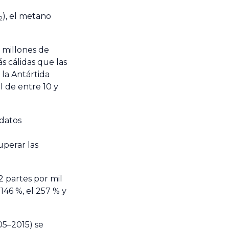
), el metano
2
 millones de
s cálidas que las
 la Antártida
l de entre 10 y
 datos
uperar las
±2 partes por mil
146 %, el 257 % y
05–2015) se