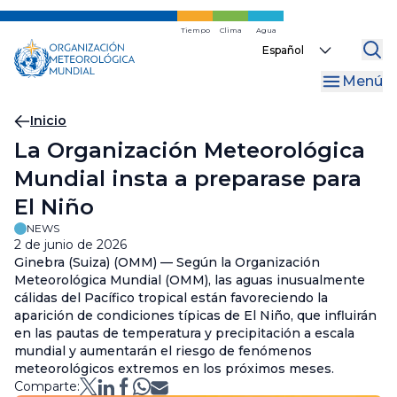
Ir
al
Tiempo
Clima
Agua
Select
contenido
your
principal
Menú
language
Migas
Inicio
La Organización Meteorológica
de
Mundial insta a preparase para
pan
El Niño
NEWS
2 de junio de 2026
Ginebra (Suiza) (OMM) — Según la Organización
Meteorológica Mundial (OMM), las aguas inusualmente
cálidas del Pacífico tropical están favoreciendo la
aparición de condiciones típicas de El Niño, que influirán
en las pautas de temperatura y precipitación a escala
mundial y aumentarán el riesgo de fenómenos
meteorológicos extremos en los próximos meses.
Comparte: