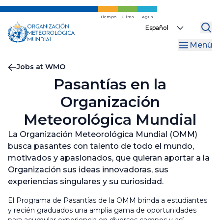
Ir
al
Tiempo
Clima
Agua
Select
contenido
your
principal
Menú
language
Migas
Jobs at WMO
Pasantías en la
de
Organización
pan
Meteorológica Mundial
La Organización Meteorológica Mundial (OMM)
busca pasantes con talento de todo el mundo,
motivados y apasionados, que quieran aportar a la
Organización sus ideas innovadoras, sus
experiencias singulares y su curiosidad.
El Programa de Pasantías de la OMM brinda a estudiantes
y recién graduados una amplia gama de oportunidades