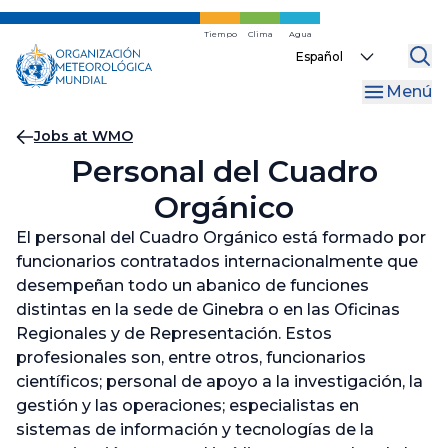
Ir
al
Tiempo
Clima
Agua
Select
contenido
your
principal
Menú
language
Migas
Jobs at WMO
Personal del Cuadro
de
Orgánico
pan
El personal del Cuadro Orgánico está formado por
funcionarios contratados internacionalmente que
desempeñan todo un abanico de funciones
distintas en la sede de Ginebra o en las Oficinas
Regionales y de Representación. Estos
profesionales son, entre otros, funcionarios
científicos; personal de apoyo a la investigación, la
gestión y las operaciones; especialistas en
sistemas de información y tecnologías de la