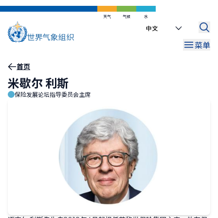
跳
到
天气
气候
水
Select
主
your
要
菜单
language
内
容
面
首页
米歇尔 利斯
包
保险发展论坛指导委员会主席
屑