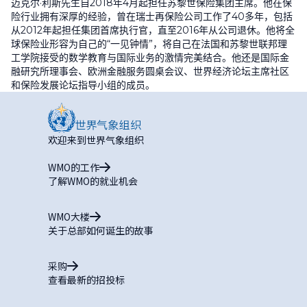
迈克尔·利斯先生自
2018
年
4
月起担任苏黎世保险集团主席。他在保
险行业拥有深厚的经验，曾在瑞士再保险公司工作了
40
多年，包括
从
2012
年起担任集团首席执行官，直至
2016
年从公司退休。他将全
球保险业形容为自己的
“
一见钟情
”
，将自己在法国和苏黎世联邦理
工学院接受的数学教育与国际业务的激情完美结合。他还是国际金
融研究所理事会、欧洲金融服务圆桌会议、世界经济论坛主席社区
和保险发展论坛指导小组的成员。
欢迎来到世界气象组织
WMO的工作
了解WMO的就业机会
WMO大楼
关于总部如何诞生的故事
采购
查看最新的招投标