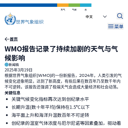
跳
到
天气
气候
水
Select
主
your
要
菜单
language
内
容
面
首页
WMO报告记录了持续加剧的天气与气
包
候影响
屑
新闻稿
2025年3月19日
根据世界气象组织(WMO)的一份新报告，2024年，人类引发的气
候变化迹象明显，达到了新高度，有些后果在数百年乃至数千年内
不可逆转。该报告还强调了极端天气会造成大量经济和社会动荡。
关键信息
关键气候变化指标再次达到创纪录水平
长期升温(数十年平均)保持在1.5°C以下
海平面上升和海洋升温数百年不可逆转
创纪录的温室气体浓度与厄尔尼诺等因素叠加，驱动着