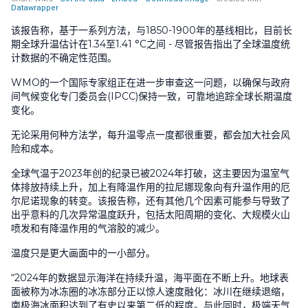
该报告称，基于一系列方法，与1850-1900年的基线相比，目前长
期全球升温估计在1.34至1.41 °C之间 - 尽管报告指出了全球温度统
计数据的不确定性范围。
WMO的一个国际专家组正在进一步审查这一问题，以确保与政府
间气候变化专门委员会(IPCC)保持一致，可靠地追踪全球长期温度
变化。
无论采用何种方法学，每升温零点一度都很重要，都会加大社会风
险和成本。
全球气温于2023年创的纪录已被2024年打破，这主要因为温室气
体排放持续上升，加上有降温作用的拉尼娜现象向有升温作用的厄
尔尼诺现象的转变。该报告称，还有其他几个因素可能参与导致了
出乎意料的几次异常温度跃升，包括太阳周期的变化、大规模火山
喷发和有降温作用的气溶胶的减少。
温度只是更大画面中的一小部分。
“2024年的数据显示海洋在持续升温，海平面在不断上升。地球表
面被称为冰冻圈的冰冻部分正以惊人速度融化：冰川在继续退缩，
南极海冰面积达到了有史以来第二低的程度。与此同时，极端天气