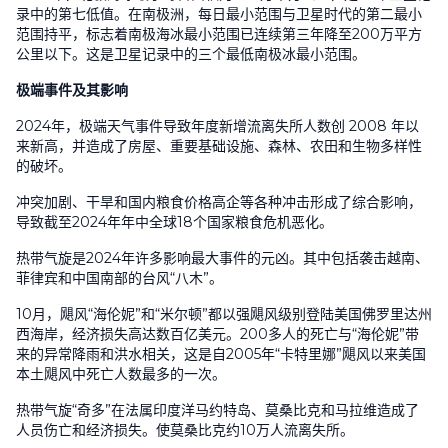
录中的第七低值。在南极洲，每日最小范围与卫星时代的第二最小
范围持平，标志着南极海冰最小范围已连续第三年降至200万平方
公里以下。这是卫星记录中的三个最低南极冰最小范围。
极端事件及其影响
2024年，极端天气事件导致年度新增流离失所人数创 2008 年以
来新高，并造成了房屋、重要基础设施、森林、农田和生物多样性
的破坏。
冲突加剧、干旱和国内粮食价格高企等各种冲击形成了综合影响，
导致截至2024年年中全球18个国家粮食危机恶化。
热带气旋是2024年许多影响最大事件的元凶。其中包括袭击越南、
菲律宾和中国南部的台风“八木”。
10月，飓风“海伦妮”和“米尔顿”都以强飓风级别登陆美国佛罗里达州
西海岸，经济损失高达数百亿美元。200多人的死亡与“海伦妮”带
来的异常降雨和洪水相关，这是自2005年“卡特里娜”飓风以来美国
本土飓风中死亡人数最多的一次。
热带气旋“奇多”在法属印度洋马约特岛、莫桑比克和马拉维造成了
人员伤亡和经济损失。使莫桑比克约10万人流离失所。