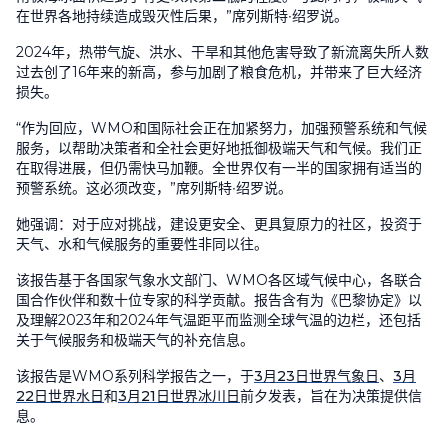
在世界各地持续造成毁灭性后果，”席列斯特∙绍罗说。
2024年，热带气旋、洪水、干旱和其他危害导致了新流离失所人数
过去创了16年来的新高，参与加剧了粮食危机，并带来了巨大经济
损失。
“作为回应，WMO和国际社会正在加紧努力，加强预警系统和气候
服务，以帮助决策者和全社会更好地抵御极端天气和气候。我们正
在取得进展，但仍需快马加鞭。全世界仅有一半的国家拥有适当的
预警系统。这必须改变，”席列斯特∙绍罗说。
她强调：对于应对挑战，建设更安全、更具复原力的社区，投资于
天气、水和气候服务的重要性非同以往。
该报告基于各国家气象水文部门、WMO各区域气候中心，各联合
国合作伙伴和数十位专家的科学贡献。报告含有为《巴黎协定》以
及理解2023年和2024年气温距平而监测全球气温的边栏，还包括
关于气候服务和极端天气的补充信息。
该报告是WMO系列科学报告之一，于
3月23日世界气象日
、
3月
22日世界水日
和
3月21日世界冰川日
前夕发表，旨在为决策提供信
息。