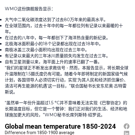
WMO这份旗舰报告显示：
大气中二氧化碳浓度达到了过去80万年来的最高水平。
在全球范围内，过去十年中的每一年都位列有记录以来最暖的十
年。
在过去的八年中，每一年都创下了海洋热含量的新纪录。
北极海冰面积最小的18个记录都出现在过去18年中。
南极冰盖三次最小面积均出现在过去三年中。
有记录以来最大的三年冰川质量损失均发生在过去三年。
自有卫星测量以来，海平面上升的速率已翻了一番。
“我们的星球正不断发出求救信号 - 然而，本报告显示，将长期全球
升温限制在1.5摄氏度仍有可能。随着今年即将制定的新国家级气候
计划，各国领导人必须切实行动，实现‘为其人民和经济抓住廉价、
清洁可再生能源的机遇’这一目标，”联合国秘书长安东尼奥·古特雷
斯说。
“虽然单一年份升温超过1.5 °C并不意味着无法实现《巴黎协定》的
长期温度目标，但它是一个警钟：我们正对我们的生活、经济和地
球施加更大的风险，”WMO秘书长席列斯特∙绍罗说。