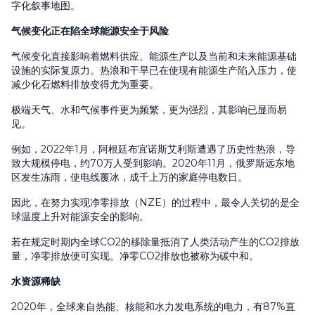
字化叙事地图。
气候变化正在陷全球能源安全于风险
气候变化直接影响着燃料供应、能源生产以及当前和未来能源基础
设施的实际复原力。热浪和干旱已在使现有能源生产陷入压力，使
减少化石燃料排放变得尤为重要。
极端天气、水和气候事件更为频繁，更为强烈，其影响已显而易
见。
例如，2022年1月，阿根廷布宜诺斯艾利斯遭遇了历史性热浪，导
致大规模停电，约70万人受到影响。2020年11月，俄罗斯远东地
区发生冻雨，使电线覆冰，成千上万的家庭停电数日。
因此，在努力实现净零排放（NZE）的过程中，最令人关切的是全
球温度上升对能源安全的影响。
若在规定时期内全球CO2的移除量抵消了人类活动产生的CO2排放
量，净零排放便可实现。净零CO2排放也被称为碳中和。
水资源稀缺
2020年，全球来自热能、核能和水力发电系统的电力，有87%直