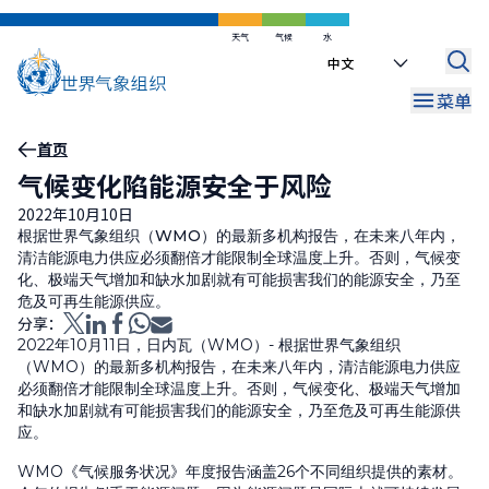
跳
到
天气
气候
水
Select
主
your
要
菜单
language
内
容
面
首页
气候变化陷能源安全于风险
包
2022年10月10日
屑
根据世界气象组织（WMO）的最新多机构报告，在未来八年内，
清洁能源电力供应必须翻倍才能限制全球温度上升。否则，气候变
化、极端天气增加和缺水加剧就有可能损害我们的能源安全，乃至
危及可再生能源供应。
分享：
2022年10月11日，日内瓦（WMO）- 根据世界气象组织
（WMO）的最新多机构报告，在未来八年内，清洁能源电力供应
必须翻倍才能限制全球温度上升。否则，气候变化、极端天气增加
和缺水加剧就有可能损害我们的能源安全，乃至危及可再生能源供
应。
WMO《气候服务状况》年度报告涵盖26个不同组织提供的素材。