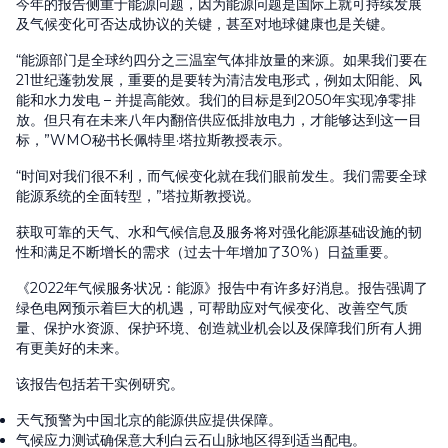
今年的报告侧重于能源问题，因为能源问题是国际上就可持续发展
及气候变化可否达成协议的关键，甚至对地球健康也是关键。
“能源部门是全球约四分之三温室气体排放量的来源。如果我们要在
21世纪蓬勃发展，重要的是要转为清洁发电形式，例如太阳能、风
能和水力发电 – 并提高能效。我们的目标是到2050年实现净零排
放。但只有在未来八年内翻倍供应低排放电力，才能够达到这一目
标，”WMO秘书长佩特里·塔拉斯教授表示。
“时间对我们很不利，而气候变化就在我们眼前发生。我们需要全球
能源系统的全面转型，”塔拉斯教授说。
获取可靠的天气、水和气候信息及服务将对强化能源基础设施的韧
性和满足不断增长的需求（过去十年增加了30%）日益重要。
《2022年气候服务状况：能源》报告中有许多好消息。报告强调了
绿色电网预示着巨大的机遇，可帮助应对气候变化、改善空气质
量、保护水资源、保护环境、创造就业机会以及保障我们所有人拥
有更美好的未来。
该报告包括若干实例研究。
天气预警为中国北京的能源供应提供保障。
气候应力测试确保意大利白云石山脉地区得到适当配电。