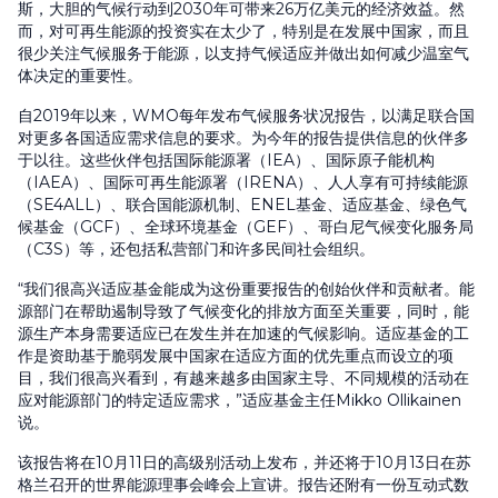
斯，大胆的气候行动到2030年可带来26万亿美元的经济效益。然
而，对可再生能源的投资实在太少了，特别是在发展中国家，而且
很少关注气候服务于能源，以支持气候适应并做出如何减少温室气
体决定的重要性。
自2019年以来，WMO每年发布气候服务状况报告，以满足联合国
对更多各国适应需求信息的要求。为今年的报告提供信息的伙伴多
于以往。这些伙伴包括国际能源署（IEA）、国际原子能机构
（IAEA）、国际可再生能源署（IRENA）、人人享有可持续能源
（SE4ALL）、联合国能源机制、ENEL基金、适应基金、绿色气
候基金（GCF）、全球环境基金（GEF）、哥白尼气候变化服务局
（C3S）等，还包括私营部门和许多民间社会组织。
“我们很高兴适应基金能成为这份重要报告的创始伙伴和贡献者。能
源部门在帮助遏制导致了气候变化的排放方面至关重要，同时，能
源生产本身需要适应已在发生并在加速的气候影响。适应基金的工
作是资助基于脆弱发展中国家在适应方面的优先重点而设立的项
目，我们很高兴看到，有越来越多由国家主导、不同规模的活动在
应对能源部门的特定适应需求，”适应基金主任Mikko Ollikainen
说。
该报告将在10月11日的高级别活动上发布，并还将于10月13日在苏
格兰召开的世界能源理事会峰会上宣讲。报告还附有一份互动式数