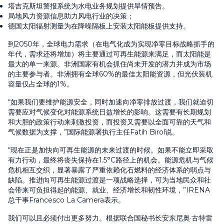
塔吉克斯坦警报系统为水电业务规划提供旱情预告。
局地风力资源信息助力风电行业的决策；
德国太阳辐射测量为在降噪隔板上安装太阳能板提供支持。
到2050年，全球电力需求（在电气化成为实现净零目标战略抓手的
年代，需求还将增加）将主要通过可再生能源来满足，而太阳能是
最大的单一来源。非洲国家有机会抓住尚未开发的潜力并成为市场
的主要参与者。非洲拥有全球60%的最佳太阳能资源，但光伏装机
容量仅占全球的1%。
“如果我们要维护能源安全，同时加速向净零排放过渡，我们就迫切
需要应对气候变化对能源系统日益增长的影响。这需要有长期规划
和大胆的政策行动来刺激投资，而投资又需要以全面可靠的天气和
气候数据为支撑，”国际能源署执行主任Fatih Birol说。
“现在正是加快向可再生能源的未来过渡的时候。如果不能立即采取
有力行动，最终将丧失保持在1.5°C路径上的机会。能源危机与气候
危机相互交织，显著暴露了严重依赖化石燃料的经济体系的弱点与
缺陷。推进向可再生能源过渡是一项战略选择，可为当地民众和社
会带来可负担得起的能源、就业、经济增长和韧性环境，”IRENA
总干事Francesco La Camera表示。
我们可以且必须付出更多努力。根据联合国秘书长安东尼奥·古特雷