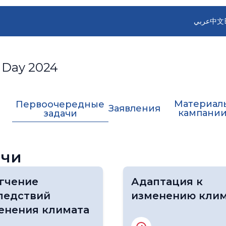
عربي
中文
 Day 2024
Материал
Первоочередные
Заявления
кампани
задачи
ачи
гчение
Адаптация к
ледствий
изменению клим
енения климата