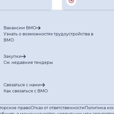
Вакансии ВМО
Узнать о возможностях трудоустройства в
ВМО
Закупки
См. недавние тендеры
Связаться с нами
Как связаться с ВМО
торское право
Отказ от ответственности
Политика ко
общить о мошенничестве, коррупции или злоупот