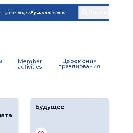
Поиск
English
Français
Русский
Español
ы
Церемония
Member
и
празднования
activities
Будущее
ата