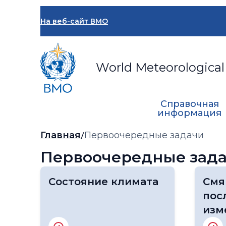
Перейти
к
На веб-сайт ВМО
основному
содержанию
World Meteorological
Справочная
информация
Хлебная
Главная
Первоочередные задачи
крошка
Первоочередные зад
Состояние климата
Смя
пос
изм