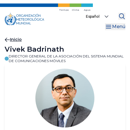
Ir
al
Tiempo
Clima
Agua
Select
contenido
your
principal
Menú
language
Migas
Inicio
Vivek Badrinath
de
DIRECTOR GENERAL DE LA ASOCIACIÓN DEL SISTEMA MUNDIAL
pan
DE COMUNICACIONES MÓVILES