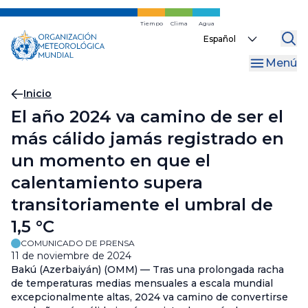
Ir
al
Tiempo
Clima
Agua
Select
contenido
your
principal
Menú
language
Migas
Inicio
El año 2024 va camino de ser el
de
más cálido jamás registrado en
pan
un momento en que el
calentamiento supera
transitoriamente el umbral de
1,5 °C
COMUNICADO DE PRENSA
11 de noviembre de 2024
Bakú (Azerbaiyán) (OMM) — Tras una prolongada racha
de temperaturas medias mensuales a escala mundial
excepcionalmente altas, 2024 va camino de convertirse