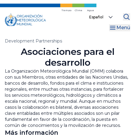
Ir
al
Tiempo
Clima
Agua
Select
contenido
your
principal
Menú
language
Migas
Development Partnerships
Asociaciones para el
de
desarrollo
pan
La Organización Meteorológica Mundial (OMM) colabora
con sus Miembros, otras entidades de las Naciones Unidas,
bancos de desarrollo, fondos para el clima e instituciones
regionales, entre muchas otras instancias, para fortalecer
los servicios meteorológicos, hidrológicos y climáticos a
escala nacional, regional y mundial. Aunque en muchos
casos la colaboración es bilateral, diversas asociaciones
clave entabladas entre múltiples asociados son un pilar
fundamental en favor de la coordinación, la puesta en
común de conocimientos y la movilización de recursos.
Más información