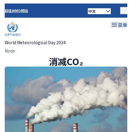
庆典
气候状况
跳
到
Select
前往WMO网站
农业和粮食安全
your
主
language
要
菜单
减缓气候变化
内
容
卫生和福祉
减缓气候变化
World Meteorological Day 2024
面
Node
适应气候变化
消减CO₂
消减CO₂
包
水资源管理
清洁能源
屑
未来