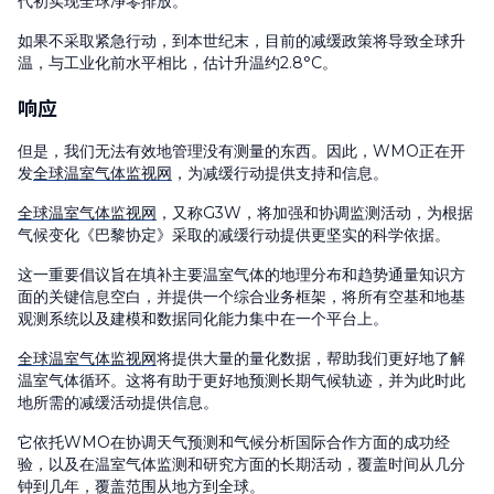
代初实现全球净零排放。
如果不采取紧急行动，到本世纪末，目前的减缓政策将导致全球升
温，与工业化前水平相比，估计升温约2.8°C。
响应
但是，我们无法有效地管理没有测量的东西。因此，WMO正在开
发
全球温室气体监视网
，为减缓行动提供支持和信息。
全球温室气体监视网
，又称G3W，将加强和协调监测活动，为根据
气候变化《巴黎协定》采取的减缓行动提供更坚实的科学依据。
这一重要倡议旨在填补主要温室气体的地理分布和趋势通量知识方
面的关键信息空白，并提供一个综合业务框架，将所有空基和地基
观测系统以及建模和数据同化能力集中在一个平台上。
全球温室气体监视网
将提供大量的量化数据，帮助我们更好地了解
温室气体循环。这将有助于更好地预测长期气候轨迹，并为此时此
地所需的减缓活动提供信息。
它依托WMO在协调天气预测和气候分析国际合作方面的成功经
验，以及在温室气体监测和研究方面的长期活动，覆盖时间从几分
钟到几年，覆盖范围从地方到全球。