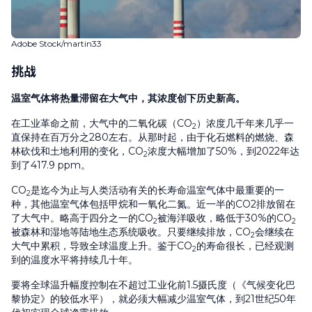
Adobe Stock/martin33
挑战
温室气体将热量滞留在大气中，其浓度创下历史新高。
在工业革命之前，大气中的二氧化碳（CO
）浓度几千年来几乎一
2
直保持在百万分之280左右。从那时起，由于化石燃料的燃烧、森
林砍伐和土地利用的变化，CO
浓度大幅增加了50%，到2022年达
2
到了417.9 ppm。
CO
是迄今为止与人类活动有关的长寿命温室气体中最重要的一
2
种，其他温室气体包括甲烷和一氧化二氮。近一半的CO2排放留在
了大气中。略高于四分之一的CO
被海洋吸收，略低于30%的CO
2
2
被森林和湿地等陆地生态系统吸收。只要继续排放，CO
会继续在
2
大气中累积，导致全球温度上升。鉴于CO
的寿命很长，已经观测
2
到的温度水平将持续几十年。
要将全球温升幅度控制在不超过工业化前1.5摄氏度（《气候变化巴
黎协定》的较低水平），就必须大幅减少温室气体，到21世纪50年